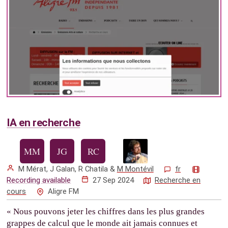
IA en recherche
M Mérat
,
J Galan
,
R Chatila
&
M Montévil
fr
Recording available
27 Sep 2024
Recherche en
cours
Aligre FM
« Nous pouvons jeter les chiffres dans les plus grandes
grappes de calcul que le monde ait jamais connues et