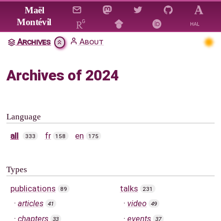
Jump to main content
Maël
Montévil
Archives
About
Archives of 2024
Language
all
fr
en
333
158
175
Types
publications
talks
89
231
articles
video
41
49
chapters
events
33
37