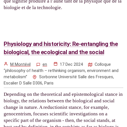
que signifie produire à l’aune tant de la physique que de la
biologie et de la technologie.
Physiology and historicity: Re-entangling the
biological, the ecological and the social
M Montévil
en
17 Dec 2024
Colloque
“philosophy of health – rethinking organism, environment and
metabolism”
Sorbonne Université Salle des Fresques,
Escalier D Salle D306, Paris
Depending on the theoretical and epistemological stance in
biology, the relations between the biological and social
change in nature. A reductionist stance, for example,
genocentrism, focuses scientific investigations on a
specific part of the organism - then, the social stands, at
best and by definition, in the outskirts as far as biology is