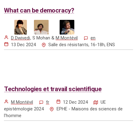
What can be democracy?
D Dwivedi
,
S Mohan
&
M Montévil
en
13 Dec 2024
Salle des résistants, 16-18h, ENS
Technologies et travail scientifique
M Montévil
fr
12 Dec 2024
UE
epistémologie 2024
EPHE - Maisons des sciences de
l'homme