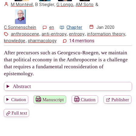
M Montévil
,
B Stiegler
,
G Longo
,
AM Soto
&
C Sonnenschein
en
Chapter
Jan 2020
anthropocene
,
anti-entropy
,
entropy
,
information theory
,
knowledge
,
pharmacology
14 mentions
After precursors such as Georgescu-Roegen, we maintain
that political economy in the Anthropocene is a challenge
that requires a fundamental reconsideration of
epistemology.
Abstract
Citation
Manuscript
Citation
Publisher
Full text