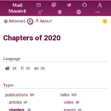
Jump to main content
Maël
Montévil
Archives
About
Chapters of 2020
Language
all
fr
en
33
10
23
Types
publications
talks
89
231
articles
video
41
49
chapters
events
33
37