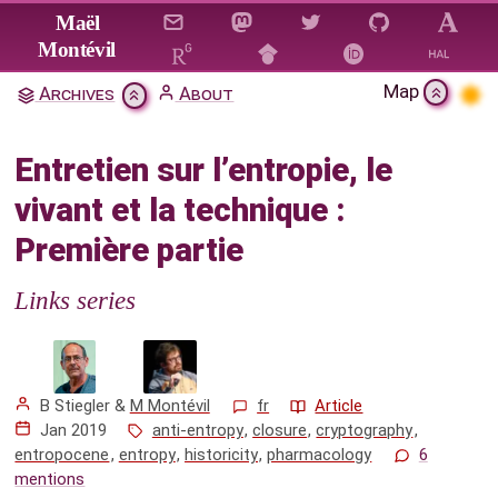
Jump to main content
Maël
Montévil
Map
Archives
About
Entretien sur l’entropie, le
vivant et la technique : Première
Entretien sur l’entropie, le
partie
vivant et la technique :
Citation & Download
Première partie
Références
Links series
Mentions
B Stiegler
&
M Montévil
fr
Article
Jan 2019
anti-entropy
,
closure
,
cryptography
,
entropocene
,
entropy
,
historicity
,
pharmacology
6
mentions