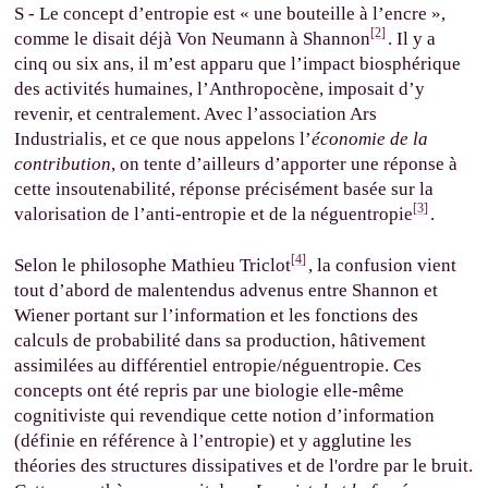
S - Le concept d’entropie est « une bouteille à l’encre »,
[2]
comme le disait déjà Von Neumann à Shannon
. Il y a
cinq ou six ans, il m’est apparu que l’impact biosphérique
des activités humaines, l’Anthropocène, imposait d’y
revenir, et centralement. Avec l’association Ars
Industrialis, et ce que nous appelons l’
économie de la
contribution
, on tente d’ailleurs d’apporter une réponse à
cette insoutenabilité, réponse précisément basée sur la
[3]
valorisation de l’anti-entropie et de la néguentropie
.
[4]
Selon le philosophe Mathieu Triclot
, la confusion vient
tout d’abord de malentendus advenus entre Shannon et
Wiener portant sur l’information et les fonctions des
calculs de probabilité dans sa production, hâtivement
assimilées au différentiel entropie/néguentropie. Ces
concepts ont été repris par une biologie elle-même
cognitiviste qui revendique cette notion d’information
(définie en référence à l’entropie) et y agglutine les
théories des structures dissipatives et de l'ordre par le bruit.