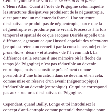
Cette « synthèse » se voit dans
Le cristal et la fumée
d’Henri Atlan. Quant à l’idée de Prigogine selon laquelle
les structures dissipatives produisent de la néguentropie,
c’est pour moi un malentendu formel. Une structure
dissipative ne produit pas de néguentropie, parce que la
néguentropie est produite par le vivant. Processus à la fois
temporel et spatial de ce que Jacques Derrida appelle une
différance, agençant ce que Husserl appelait des
rétentions
[ce qui est retenu ou recueilli par la conscience, ndr] et des
protentions
[désirs - et attentes - de l’à venir, ndr]. La
différance est la retenue d’une mémoire où la flèche du
temps (de Prigogine) n’est pas réductible au devenir
entropique, mais se constitue précisément comme
possibilité d’une bifurcation dans ce devenir, et, en cela,
comme mise en réserve d’un avenir (néguentropique)
irréductible au devenir (entropique). Ce qui ne correspond
pas aux structures dissipatives de Prigogine.
Cependant, quand Bailly, Longo et toi introduisez le
concept d'anti-entropie comme potentiel dynamique pour