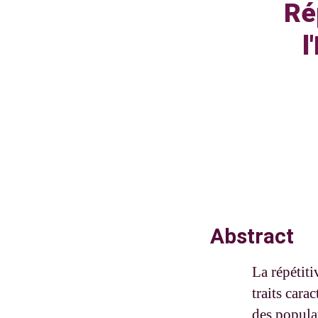
Ré
l
Abstract
La répétiti
traits cara
des populat