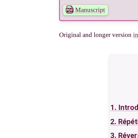
Références
Manuscript
Mentions
Original and longer version
i
1. Intro
2. Répét
3. Réver