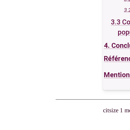
3.
3.3 Co
pop
4. Conc
Référen
Mention
citsize 1 m