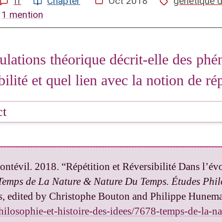
fr
Chapter
Oct 2018
genetique 
1 mention
 par rapport au temps au sens «mathématique» co
que' ou 'thermodynamique' d'irréversibilité
ulations théorique décrit-elle des ph
 réversibilité en génétique des populations
ilité et quel lien avec la notion de ré
astiques
ministes
ct
ar rapport au temps
physique' ou 'thermodynamique'
tévil. 2018. “Répétition et Réversibilité Dans l’év
 réversibilité en génétique des populations
Temps de La Nature & Nature Du Temps. Études Phil
s
, edited by Christophe Bouton and Philippe Hunem
philosophie-et-histoire-des-idees/7678-temps-de-la-n