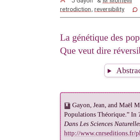
J Gayon
&
M Montévil
3.1.1 Retrodictabilité
retrodiction
,
reversibility
3.1.2 La réversibilité
3.1.3 La notions 'physi
La génétique des pop
3.2 Rétrodictibilité et
Que veut dire réversib
3.2.1 Processus stoch
3.2.2 Processus déter
Abstra
3.2.2.1 Retrodictabilité
3.2.2.2 Réversibilité p
3.2.2.3 Réversibilité '
Gayon, Jean, and Maël Mon
3.3 Conclusions sur la
Populations Théorique.” In
Dans Les Sciences Naturelle
4. Conclusions
http://www.cnrseditions.fr/