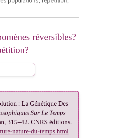
des populations
,
repetition
,
nventionnel
énomènes réversibles?
pétition?
olution : La Génétique Des
osophiques Sur Le Temps
an, 315–42. CNRS éditions.
ature-nature-du-temps.html