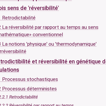
ois sens de 'réversibilité'
1 Retrodictabilité
2 La réversibilité par rapport au temps au sens
athématique» conventionnel
3 La notions 'physique' ou 'thermodynamique'
irréversibilité
trodictibilité et réversibilité en génétique 
ulations
1 Processus stochastiques
2 Processus déterministes
2.2.1 Retrodictabilité
2.2.2 Réversibilité par rapport au temps