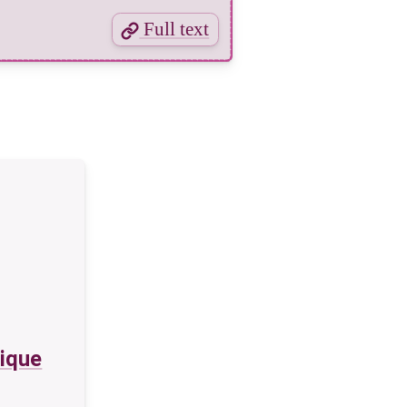
Full text
rique