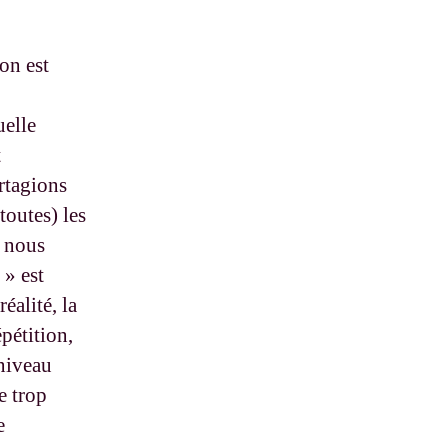
on est
uelle
t
rtagions
toutes) les
, nous
 » est
éalité, la
pétition,
 niveau
e trop
e