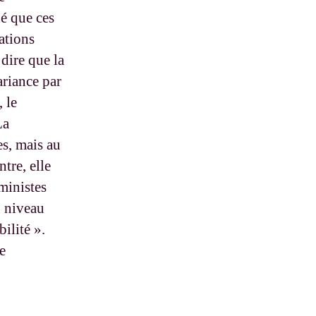
né que ces
ations
dire que la
ariance par
, le
La
es, mais au
ntre, elle
ministes
u niveau
ilité ».
re