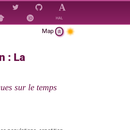
Map
La génétique des
n : La
ues sur le temps