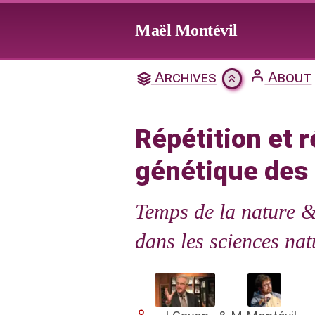
Jump to main content
Maël Montévil
Répétition et réver
Archives
About
Répétition et r
Citation & Download
génétique des 
1. Introduction
Temps de la nature &
2. Répétitivité en géné
dans les sciences nat
3. Réversibilité par rap
3.1 Trois sens de 'réver