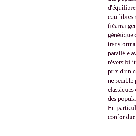
d'équilibre
équilibres
(réarrangem
génétique 
transformat
parallèle a
réversibili
prix d'un c
ne semble p
classiques
des populat
En particul
confondue 