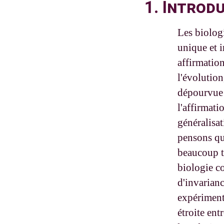
1. Introd
Les biologi
unique et i
affirmation
l'évolution
dépourvue 
l'affirmati
généralisa
pensons que
beaucoup tr
biologie c
d'invarianc
expérimenta
étroite ent