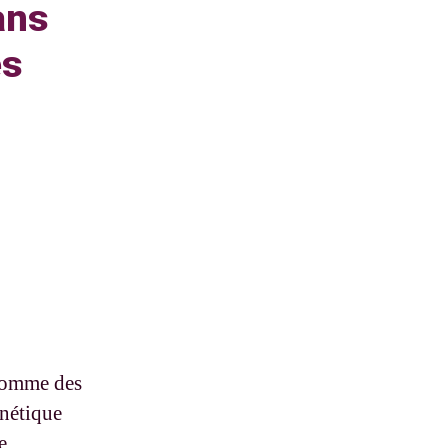
ans
es
 comme des
énétique
e