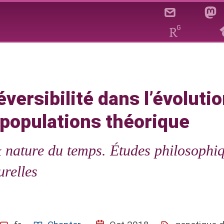
sibilité dans l’évolution : 
populations théorique
éversibilité dans l’évolutio
populations théorique
 nature du temps. Études philosophiq
tique des populations théorique
urelles
port au temps
sibilité'