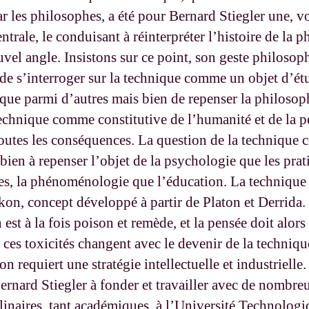
r les philosophes, a été pour Bernard Stiegler une, vo
ntrale, le conduisant à réinterpréter l’histoire de la 
vel angle. Insistons sur ce point, son geste philosop
 de s’interroger sur la technique comme un objet d’ét
que parmi d’autres mais bien de repenser la philosop
technique comme constitutive de l’humanité et de la p
toutes les conséquences. La question de la technique 
 bien à repenser l’objet de la psychologie que les pra
ues, la phénoménologie que l’éducation. La technique 
on, concept développé à partir de Platon et Derrida.
st à la fois poison et remède, et la pensée doit alors
t ces toxicités changent avec le devenir de la techniq
ion requiert une stratégie intellectuelle et industrielle
ernard Stiegler à fonder et travailler avec de nombr
plinaires, tant académiques, à l’Université Technolog