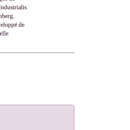
ndustrialis
nberg.
veloppé de
elle