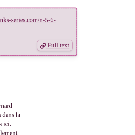
links-series.com/n-5-6-
Full text
rnard
s dans la
 ici.
llement