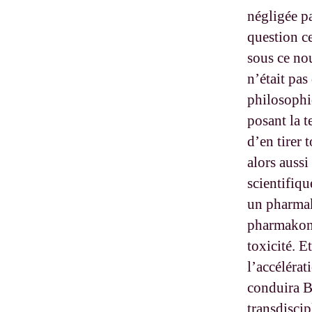
négligée pa
question ce
sous ce nou
n’était pas
philosophi
posant la 
d’en tirer 
alors aussi
scientifiq
un pharmak
pharmakon e
toxicité. E
l’accélérat
conduira B
transdisci