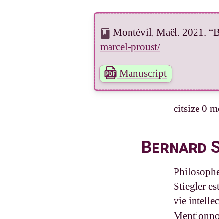
Montévil, Maël. 2021. “B
marcel-proust/
Manuscript
citsize 0 m
Bernard S
Philosophe
Stiegler es
vie intelle
Mentionnon