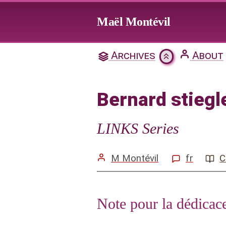
Jump to main content
Maël Montévil
Archives
About
Bernard stiegl
LINKS Series
M Montévil
fr
C
Note pour la dédicace