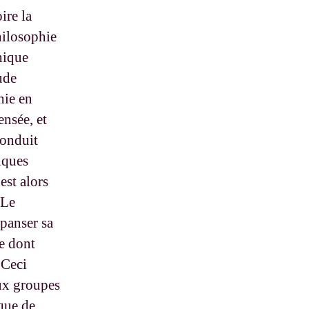
ire la
philosophie
hique
ude
hie en
ensée, et
conduit
tiques
est alors
 Le
 panser sa
ue dont
. Ceci
eux groupes
ique de