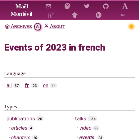
Jump to main content
Maël
Montévil
Archives
About
Events of 2023 in french
Language
all
fr
en
37
23
14
Types
publications
talks
20
134
articles
video
4
35
chapters
events
10
23