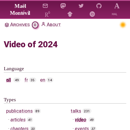
Jump to main content
Maël
Montévil
Archives
About
Video of 2024
Language
all
fr
en
49
35
14
Types
publications
talks
89
231
articles
video
41
49
chapters
events
33
37