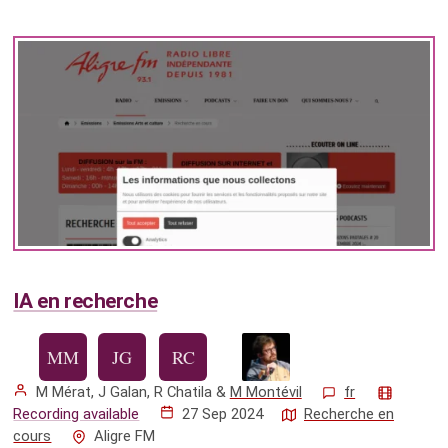
IA en recherche
M Mérat
,
J Galan
,
R Chatila
&
M Montévil
fr
Recording available
27 Sep 2024
Recherche en
cours
Aligre FM