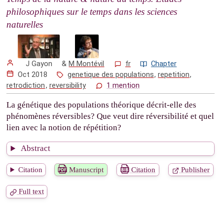
philosophiques sur le temps dans les sciences
naturelles
J Gayon
&
M Montévil
fr
Chapter
Oct 2018
genetique des populations
,
repetition
,
retrodiction
,
reversibility
1 mention
La génétique des populations théorique décrit-elle des
phénomènes réversibles? Que veut dire réversibilité et quel
lien avec la notion de répétition?
Abstract
Citation
Manuscript
Citation
Publisher
Full text