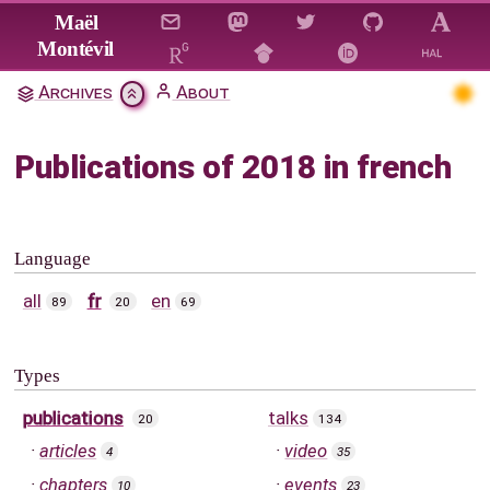
Jump to main content
Maël
Montévil
Archives
About
Publications of 2018 in french
Language
all
fr
en
89
20
69
Types
publications
talks
20
134
articles
video
4
35
chapters
events
10
23