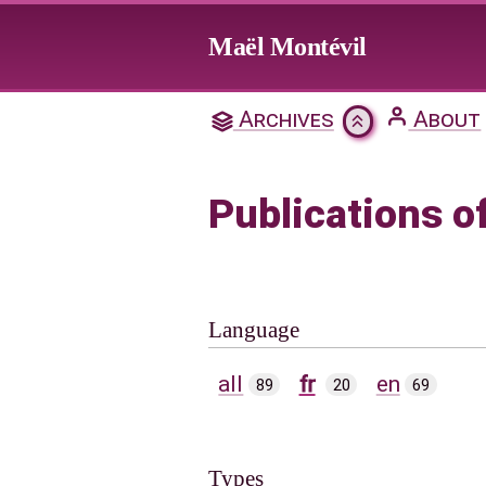
Jump to main content
Maël Montévil
Archives
About
Publications o
Language
all
fr
en
89
20
69
Types