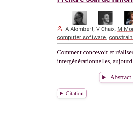
A Alombert
,
V Chaix
,
M Mon
computer software
,
constrain
Comment concevoir et réaliser 
intergénérationnelles, aujourd
Abstract
Citation