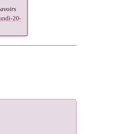
avoirs
lundi-20-