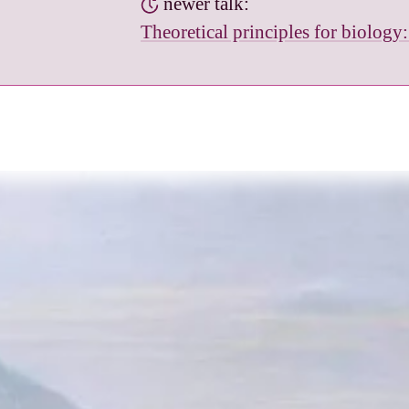
newer talk:
Theoretical principles for biology