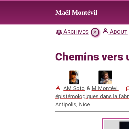
Jump to main content
Maël Montévil
Chemins 
Archives
About
Citation & Download
Chemins vers 
Mentions
AM Soto
&
M Montévil
épistémologiques dans la fabr
Antipolis, Nice