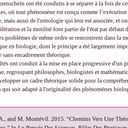
enschein ont été conduits à se séparer à la fois de ce
tes, où tout phénomène est conçu comme l’exécution
mais aussi de l'ontologie qui leur est associée, et on
ifération et la motilité font partie de l'état par défaut 
Des problèmes de même ordre se rencontrent dans la m
ue en biologie, dont le principe a été largement imp
e sans encadrement théorique.
ultés ont conduit à la mise en place progressive d'un
he, regroupant philosophes, biologistes et mathématic
évelopper un cadre théorique solide pour la compréhe
 qui soit adapté à l'originalité des phénomènes biolo
A., and M. Montévil. 2015. “Chemins Vers Une Théo
es.” In
La Pensée Des Sciences. Rôles Des Pratiques