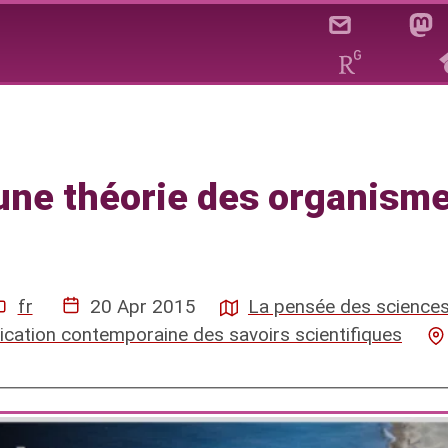
vers une théorie des organ
une théorie des organism
fr
20 Apr 2015
La pensée des sciences
ication contemporaine des savoirs scientifiques