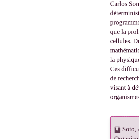
Carlos Sonn
déterminis
programme, 
que la prol
cellules. 
mathématiq
la physiqu
Ces diffic
de recherc
visant à d
organismes
Soto, 
Organism