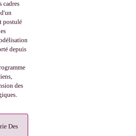
s cadres
 d'un
t postulé
des
odélisation
orté depuis
 programme
iens,
nsion des
giques.
rie Des