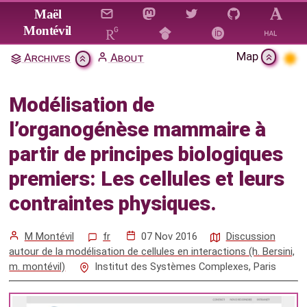
Jump to main content
Maël
Montévil
Map
Archives
About
Modélisation de l’organogénèse
mammaire à partir de principes
Modélisation de
biologiques premiers: Les
l’organogénèse mammaire à
cellules et leurs contraintes
partir de principes biologiques
physiques.
premiers: Les cellules et leurs
Citation & Download
contraintes physiques.
Mentions
M Montévil
fr
07 Nov 2016
Discussion
autour de la modélisation de cellules en interactions (h. Bersini,
m. montévil)
Institut des Systèmes Complexes, Paris