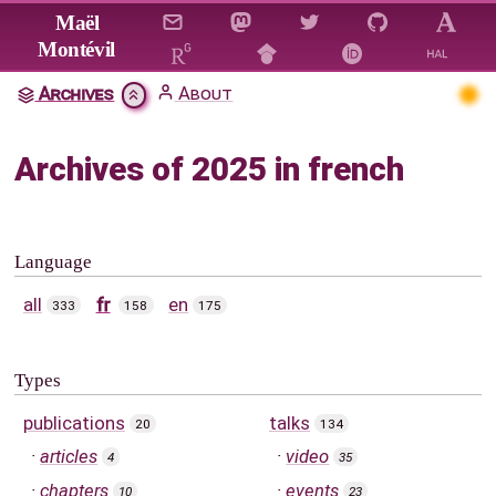
Jump to main content
Maël
Montévil
Archives
About
Archives of 2025 in french
Language
all
fr
en
333
158
175
Types
publications
talks
20
134
articles
video
4
35
chapters
events
10
23