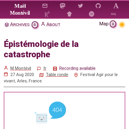
Jump to main content
Maël
Montévil
Map
Archives
About
Épistémologie de la catastrophe
Épistémologie de la
Citation & Download
catastrophe
Video
Mentions
M Montévil
fr
Recording available
27 Aug 2020
Table ronde
Festival Agir pour le
vivant, Arles, France.