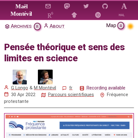
Jump to main content
Maël
Montévil
Map
Archives
About
Pensée théorique et sens des
limites en science
Pensée théorique et sens des
Citation & Download
limites en science
Video
Mentions
G Longo
&
M Montévil
fr
Recording available
30 Apr 2022
Parcours scientifiques
Fréquence
protestante