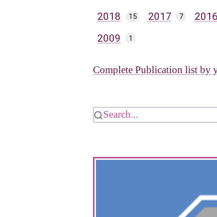
2018
2017
201
15
7
2009
1
Complete Publication list by 