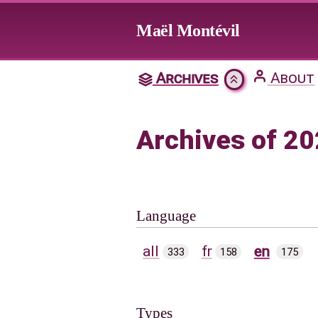
Jump to main content
Maël Montévil
Archives
About
Archives of 20
Language
all
fr
en
333
158
175
Types