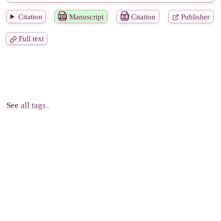
Citation
Manuscript
Citation
Publisher
Full text
See
all tags
.