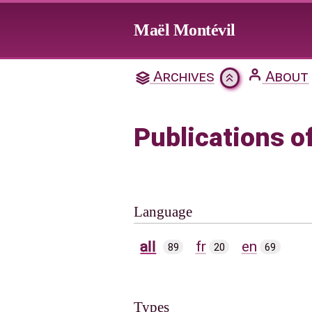
Jump to main content
Maël Montévil
Archives
About
Publications o
Language
all
fr
en
89
20
69
Types